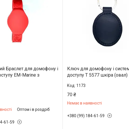
ий Браслет для домофону і
Ключ для домофону і систе
оступу EM-Marine з
доступу Т 5577 шкіра (овал)
1173
70 ₴
Немає в наявності
вності
Оптом і в роздріб
+380 (99) 184-61-59
84-61-59