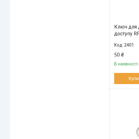
Ключ для 
доступу R
2401
50 ₴
В наявності
Купи