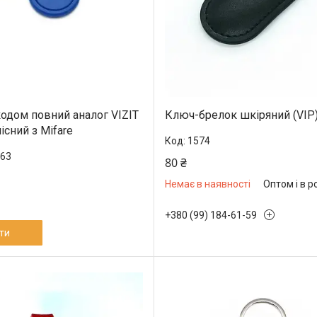
кодом повний аналог VIZIT
Ключ-брелок шкіряний (VIP
місний з Mifare
1574
63
80 ₴
Немає в наявності
Оптом і в р
+380 (99) 184-61-59
ти