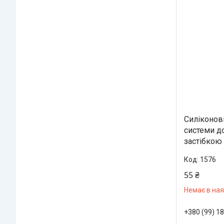
Силіконов
системи д
застібкою
1576
55 ₴
Немає в ная
+380 (99) 1