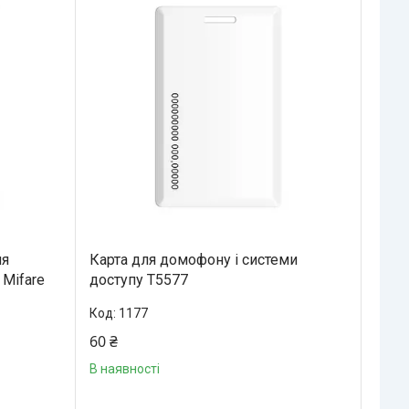
ля
Карта для домофону і системи
 Mifare
доступу T5577
1177
60 ₴
В наявності