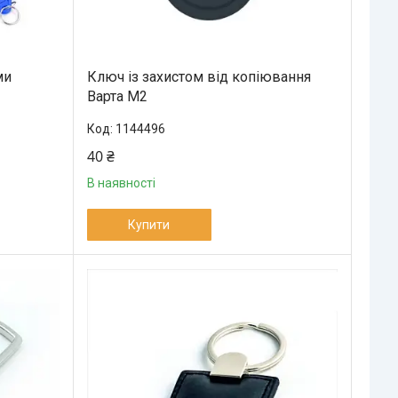
ми
Ключ із захистом від копіювання
Варта М2
1144496
40 ₴
В наявності
Купити