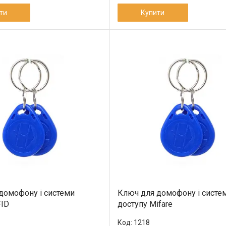
ти
Купити
домофону і системи
Ключ для домофону і систе
FID
доступу Mifare
1218