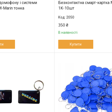
 домофону і системи
Безконтактна смарт-картка 
M-Marin тонка
1K-10шт
2050
350 ₴
В наявності
ти
Купити