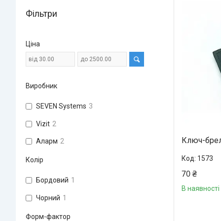
Фільтри
Ціна
Виробник
SEVEN Systems
3
Vizit
2
Ключ-брел
Аларм
2
1573
Колір
70 ₴
Бордовий
1
В наявності
Чорний
1
Форм-фактор