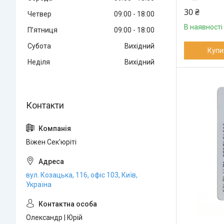
30 ₴
Четвер
09:00
18:00
В наявності
Пʼятниця
09:00
18:00
Субота
Вихідний
Купи
Неділя
Вихідний
Віжен Сек'юріті
вул. Козацька, 116, офіс 103, Київ,
Україна
Олександр | Юрій