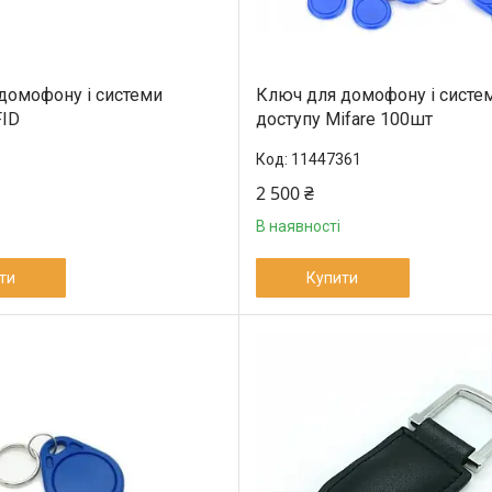
домофону і системи
Ключ для домофону і систе
FID
доступу Mifare 100шт
11447361
2 500 ₴
В наявності
ти
Купити