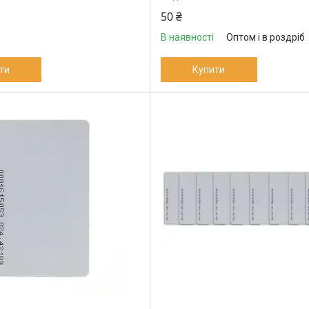
50 ₴
В наявності
Оптом і в роздріб
ти
Купити