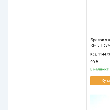
Брелок з 
RF- 3.1 су
114473
90 ₴
В наявності
Купи