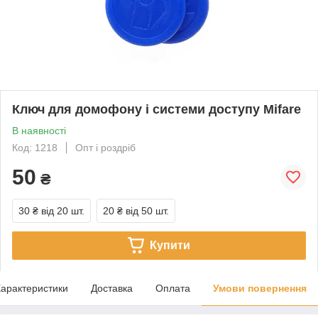
Ключ для домофону і системи доступу Mifare
В наявності
Код: 1218
Опт і роздріб
50
₴
30 ₴
від 20 шт.
20 ₴
від 50 шт.
Купити
арактеристики
Доставка
Оплата
Умови повернення