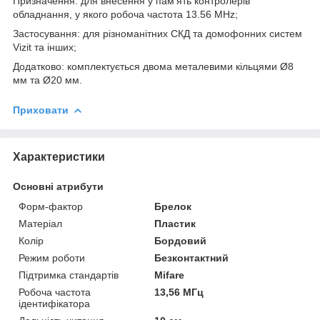
Призначення: для внесення у пам’ять контролерів
обладнання, у якого робоча частота 13.56 MHz;
Застосування: для різноманітних СКД та домофонних систем
Vizit та інших;
Додатково: комплектується двома металевими кільцями Ø8
мм та Ø20 мм.
Приховати
Характеристики
Основні атрибути
Форм-фактор
Брелок
Матеріал
Пластик
Колір
Бордовий
Режим роботи
Безконтактний
Підтримка стандартів
Mifare
Робоча частота
13,56 МГц
ідентифікатора