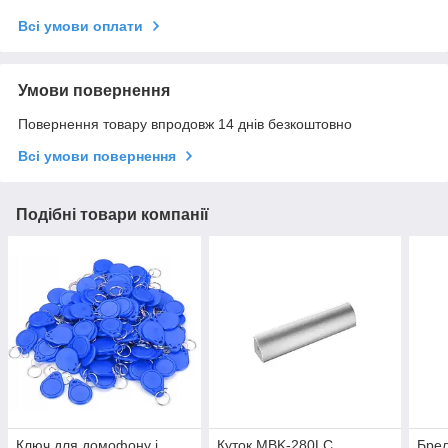
Всі умови оплати
Умови повернення
Повернення товару впродовж 14 днів безкоштовно
Всі умови повернення
Подібні товари компанії
Ключ для домофону і
Куток MBK-280LC
Брел