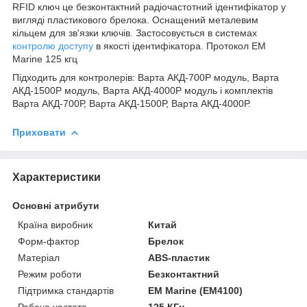
RFID ключ це безконтактний радіочастотний ідентифікатор у
вигляді пластикового брелока. Оснащений металевим
кільцем для зв'язки ключів. Застосовується в системах
контролю доступу
в якості ідентифікатора. Протокол EM
Marine 125 кгц
Підходить для контролерів: Варта АКД-700Р модуль, Варта
АКД-1500Р модуль, Варта АКД-4000Р модуль і комплектів
Варта АКД-700Р, Варта АКД-1500Р, Варта АКД-4000Р.
Приховати
Характеристики
Основні атрибути
Країна виробник
Китай
Форм-фактор
Брелок
Матеріал
ABS-пластик
Режим роботи
Безконтактний
Підтримка стандартів
EM Marine (EM4100)
Робоча частота
125 КГц