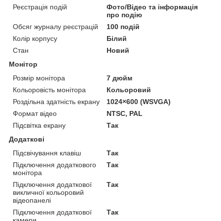
Реєстрація подій
Фото/Відео та інформація
про подію
Обсяг журналу реєстрацій
100 подій
Колір корпусу
Білий
Стан
Новий
Монітор
Розмір монітора
7 дюйм
Кольоровість монітора
Кольоровий
Роздільна здатність екрану
1024×600 (WSVGA)
Формат відео
NTSC, PAL
Підсвітка екрану
Так
Додаткові
Підсвічування клавіш
Так
Підключення додаткового
Так
монітора
Підключення додаткової
Так
викличної кольоровий
відеопанелі
Підключення додаткової
Так
камери