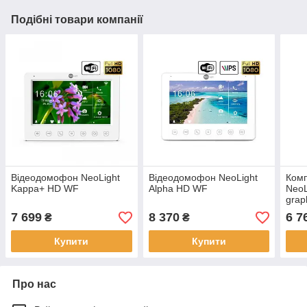
Подібні товари компанії
Відеодомофон NeoLight
Відеодомофон NeoLight
Комп
Kappa+ HD WF
Alpha HD WF
NeoL
grap
7 699
8 370
6 7
₴
₴
Купити
Купити
Про нас