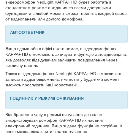
видеодомофон NeoLight KAPPA+ HD будет работать в
стандартном режиме ожидания со всеми доступными
функциями и в любой момент сможет принять входной вызов
от видеопанели или другого домофона.
АВТООТВЕТЧИК
Якщо вдома або в офісі нікого немає, в відеодомофонах
KAPPA+ HD є можливість активувати функцію автовідповідача,
яка дозволяє відвідувачам залишити повідомлення через
викличну панель.
Також в відеодомофонах NeoLight KAPPA+ HD є можливість
записати аудіоповідомлень, яке потім у будь-який момент
зможуть прослухати інші користувачі.
ГОДИННИК У РЕЖИМІ ОЧІКУВАННЯ
Відображення часу в режимі очікування дозволяє
використовувати домофон KAPPA+ HD як настінні
електронний годинник. Якщо ж дана функція не потрібна, її
легко можна відключити в налаштуваннях.