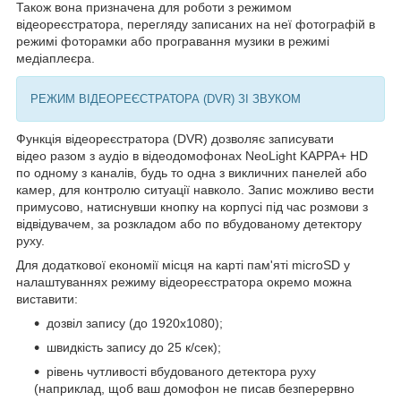
Також вона призначена для роботи з режимом
відеореєстратора, перегляду записаних на неї фотографій в
режимі фоторамки або програвання музики в режимі
медіаплеєра.
РЕЖИМ ВІДЕОРЕЄСТРАТОРА (DVR) ЗІ ЗВУКОМ
Функція відеореєстратора (DVR) дозволяє записувати
відео
разом з аудіо в відеодомофонах NeoLight KAPPA+ HD
по одному з каналів, будь то одна з викличних панелей або
камер, для контролю ситуації навколо. Запис можливо вести
примусово, натиснувши кнопку на корпусі під час розмови з
відвідувачем, за розкладом або по вбудованому детектору
руху.
Для додаткової економії місця на карті пам'яті microSD у
налаштуваннях режиму відеореєстратора окремо можна
виставити:
дозвіл запису (до 1920х1080);
швидкість запису до 25 к/сек);
рівень чутливості вбудованого детектора руху
(наприклад, щоб ваш домофон не писав безперервно