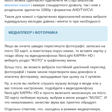
нього можна одночасно підключити як старі аналогові
викличні панелі
і камери стандартного дозволу, так і нові з
роздільною здатністю 1080р і форматом AHD/TVI/CVI.
Також для кожної з підключених відеопанелей можна вибрати
індивідуальну мелодію дзвінка і міняти їх при необхідності.
МЕДІАПЛЕЄР І ФОТОРАМКА
Якщо ви хочете швидко переглянути фотографії, записані на
micro SD карті, а комп'ютера поруч немає, то вставте картку у
гніздо збоку на відеодомофонах NeoLight KAPPA+ HD і
виберіть розділ "ФОТО" в графічному меню.
Більш того, ви можете вибрати постійний циклічний перегляд
фотографій і таким чином перетворити ваш домофон в
класичну фоторамку, заощадивши при цьому на її купівлю.
Ну, а если вы любите слушать музыку всегда и везде или у
вас плохое настроение, подойдите к видеодомофону
NeoLight KAPPA+ HD и просто включите записанную на micro
SD карту любимую музыку, выбрав в меню раздел "MUSIC". И
что немаловажно, качество звука вас приятно обрадует.
Отдельно отметим, что, находясь в режиме медиаплеера,