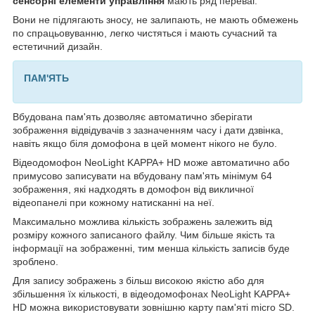
сенсорні елементи управління
мають ряд переваг.
Вони не підлягають зносу, не залипають, не мають обмежень
по спрацьовуванню, легко чистяться і мають сучасний та
естетичний дизайн.
ПАМ'ЯТЬ
Вбудована пам'ять дозволяє автоматично зберігати
зображення відвідувачів з зазначенням часу і дати дзвінка,
навіть якщо біля домофона в цей момент нікого не було.
Відеодомофон NeoLight KAPPA+ HD може автоматично або
примусово записувати на вбудовану пам'ять мінімум 64
зображення, які надходять в домофон від викличної
відеопанелі при кожному натисканні на неї.
Максимально можлива кількість зображень залежить від
розміру кожного записаного файлу. Чим більше якість та
інформації на зображенні, тим менша кількість записів буде
зроблено.
Для запису зображень з більш високою якістю або для
збільшення їх кількості, в відеодомофонах NeoLight KAPPA+
HD можна використовувати зовнішню карту пам'яті micro SD.