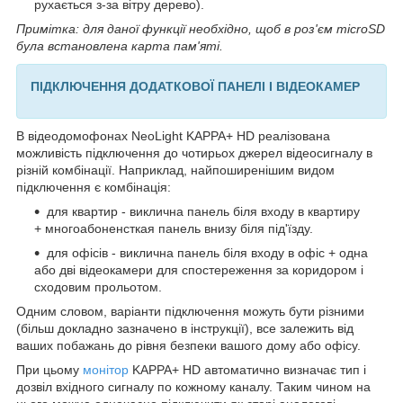
рухається з-за вітру дерево).
Примітка: для даної функції необхідно, щоб в роз'єм microSD
була встановлена карта пам'яті.
ПІДКЛЮЧЕННЯ ДОДАТКОВОЇ ПАНЕЛІ І ВІДЕОКАМЕР
В відеодомофонах NeoLight KAPPA+ HD реалізована
можливість підключення до чотирьох джерел відеосигналу в
різній комбінації. Наприклад, найпоширенішим видом
підключення є комбінація:
для квартир - виклична панель біля входу в квартиру
+ многоабоненсткая панель внизу біля під'їзду.
для офісів - виклична панель біля входу в офіс + одна
або дві відеокамери для спостереження за коридором і
сходовим прольотом.
Одним словом, варіанти підключення можуть бути різними
(більш докладно зазначено в інструкції), все залежить від
ваших побажань до рівня безпеки вашого дому або офісу.
При цьому
монітор
KAPPA+ HD автоматично визначає тип і
дозвіл вхідного сигналу по кожному каналу. Таким чином на