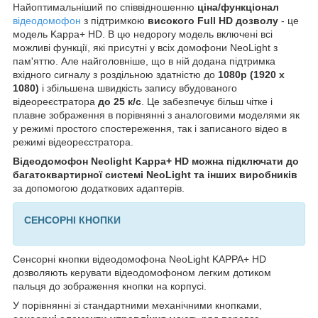
Найоптимальніший по співвідношенню
ціна/функціонал
відеодомофон
з підтримкою
високого Full HD дозволу
- це
модель Kappa+ HD. В цю недорогу модель включені всі
можливі функції, які присутні у всіх домофони NeoLight з
пам'яттю. Але найголовніше, що в ній додана підтримка
вхідного сигналу з роздільною здатністю до
1080p (1920 x
1080)
і збільшена швидкість запису вбудованого
відеореєстратора
до 25 к/с
. Це забезпечує більш чітке і
плавне зображення в порівнянні з аналоговими моделями як
у режимі простого спостереження, так і записаного відео в
режимі відеореєстратора.
Відеодомофон Neolight Kappa+ HD можна підключати до
багатоквартирної системі NeoLight та інших виробників
за допомогою додаткових адаптерів.
СЕНСОРНІ КНОПКИ
Сенсорні кнопки відеодомофона NeoLight KAPPA+ HD
дозволяють керувати відеодомофоном легким дотиком
пальця до зображення кнопки на корпусі.
У порівнянні зі стандартними механічними кнопками,