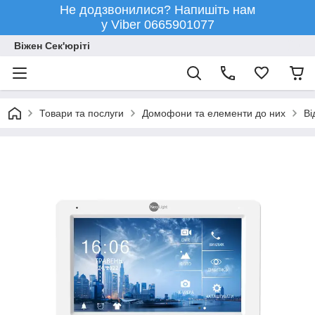
Не додзвонилися? Напишіть нам
у Viber 0665901077
Віжен Сек'юріті
Товари та послуги
Домофони та елементи до них
В