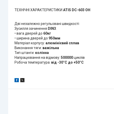
ТЕХНІЧНІ ХАРАКТЕРИСТИКИ
ATIS DC-603 OH
Дві незалежно регульовані швидкості
Зусилля зачинення
DIN3
:
• вага дверей до
60кг
• ширина дверей до
950мм
Матеріал корпусу:
алюмінієвий сплав
Виконання тяги:
важільна
Тип штанги:
колінна
Напрацювання на відмову:
500000
циклів
Робоча температура:
від -30°C до +50°C