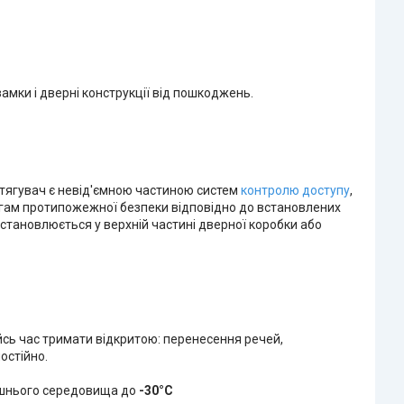
амки і дверні конструкції від пошкоджень.
отягувач є невід'ємною частиною систем
контролю доступу
,
гам протипожежної безпеки відповідно до встановлених
встановлюється у верхній частині дверної коробки або
йсь час тримати відкритою: перенесення речей,
остійно.
ишнього середовища до
-30°C