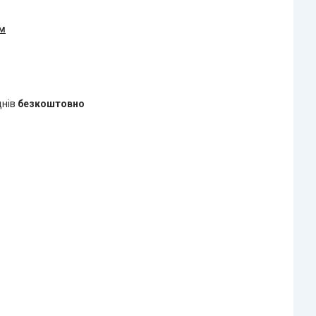
ом
днів
безкоштовно