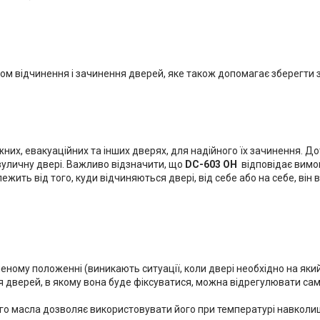
ом відчинення і зачинення дверей, яке також допомагає зберегти з
них, евакуаційних та інших дверях, для надійного їх зачинення. Д
вуличну двері. Важливо відзначити, що
DC-603 OH
відповідає вимо
ить від того, куди відчиняються двері, від себе або на себе, він 
неному положенні (виникають ситуації, коли двері необхідно на яки
дверей, в якому вона буде фіксуватися, можна відрегулювати сам
о масла дозволяє використовувати його при температурі навкол