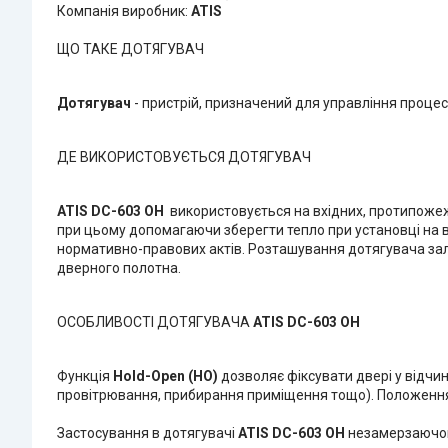
Компанія виробник:
ATIS
ЩО ТАКЕ ДОТЯГУВАЧ
Дотягувач
- пристрій, призначений для управління процес
ДЕ ВИКОРИСТОВУЄТЬСЯ ДОТЯГУВАЧ
ATIS DC-603 OH
використовується на вхідних, протипожеж
при цьому допомагаючи зберегти тепло при установці на 
нормативно-правових актів. Розташування дотягувача залеж
дверного полотна.
ОСОБЛИВОСТІ ДОТЯГУВАЧА
ATIS DC-603 OH
Функція
Hold-Open (HO)
дозволяє фіксувати двері у відчи
провітрювання, прибирання приміщення тощо). Положення 
Застосування в дотягувачі
ATIS DC-603 OH
незамерзаючог