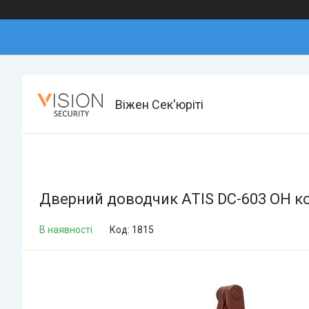
Віжен Сек'юріті
Дверний доводчик ATIS DC-603 OH к
В наявності
Код:
1815