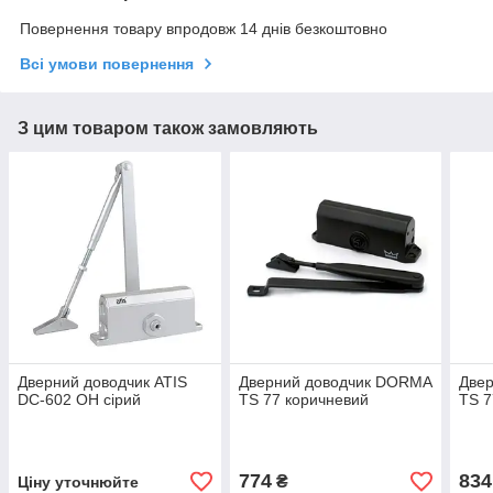
Повернення товару впродовж 14 днів безкоштовно
Всі умови повернення
З цим товаром також замовляють
Дверний доводчик ATIS
Дверний доводчик DORMA
Две
DC-602 OH сірий
TS 77 коричневий
TS 7
774
834
₴
Ціну уточнюйте