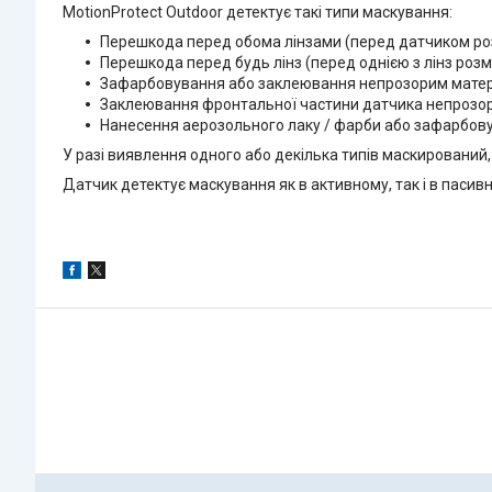
MotionProtect Outdoor детектує такі типи маскування:
Перешкода перед обома лінзами (перед датчиком розт
Перешкода перед будь лінз (перед однією з лінз розмі
Зафарбовування або заклеювання непрозорим матері
Заклеювання фронтальної частини датчика непрозо
Нанесення аерозольного лаку / фарби або зафарбову
У разі виявлення одного або декілька типів маскирований,
Датчик детектує маскування як в активному, так і в пасив