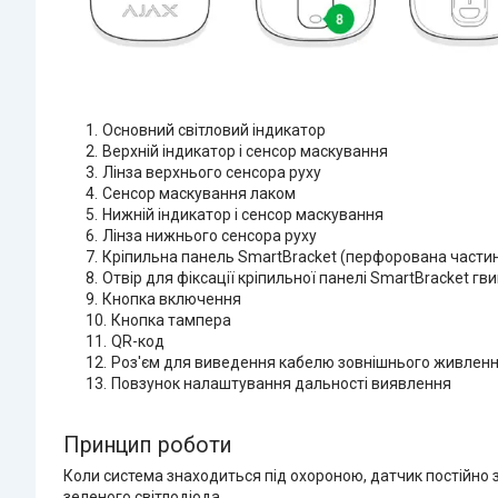
Основний світловий індикатор
Верхній індикатор і сенсор маскування
Лінза верхнього сенсора руху
Сенсор маскування лаком
Нижній індикатор і сенсор маскування
Лінза нижнього сенсора руху
Кріпильна панель SmartBracket (перфорована частина
Отвір для фіксації кріпильної панелі SmartBracket гв
Кнопка включення
Кнопка тампера
QR-код
Роз'єм для виведення кабелю зовнішнього живлен
Повзунок налаштування дальності виявлення
Принцип роботи
Коли система знаходиться під охороною, датчик постійно зч
зеленого світлодіода.