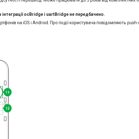
нтеграції ocBridge і uartBridge не передбачено.
фонів на iOS і Android. Про події користувача повідомляють push-