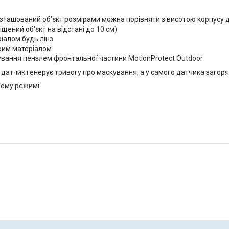
ашований об'єкт розмірами можна порівняти з висотою корпусу да
щений об'єкт на відстані до 10 см)
алом будь лінз
рим матеріалом
вання пензлем фронтальної частини MotionProtect Outdoor
 датчик генерує тривогу про маскування, а у самого датчика загоря
ному режимі.