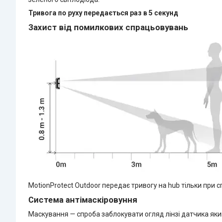
Тривога по руху передається раз в 5 секунд
Захист від помилкових спрацьовувань
MotionProtect Outdoor передає тривогу на hub тільки при с
Система антімаскіровуння
Маскування — спроба заблокувати огляд лінзі датчика як