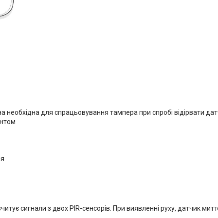
 необхідна для спрацьовування тампера при спробі відірвати датч
интом
ня
итує сигнали з двох PIR-сенсорів. При виявленні руху, датчик митт