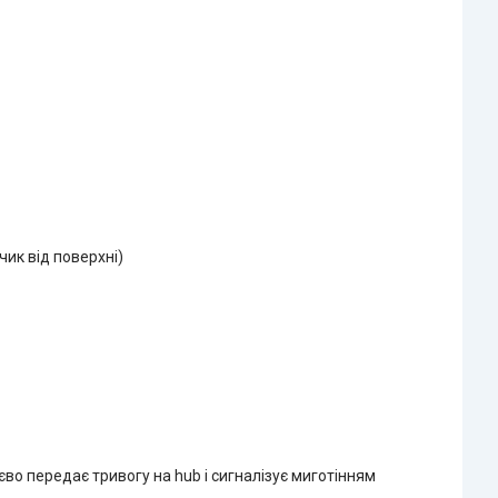
ик від поверхні)
єво передає тривогу на hub і сигналізує миготінням