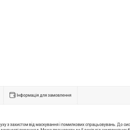
Інформація для замовлення
ху з захистом від маскування і помилкових спрацьовувань. До си
 відсутності перешкод. Може працювати до 5 років від комплектних 