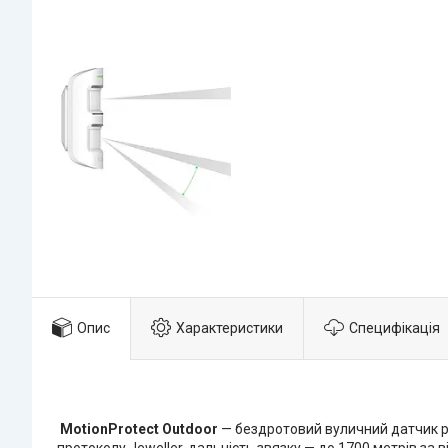
Опис
Характеристики
Специфікація
MotionProtect Outdoor
— бездротовий вуличний датчик ру
протоколу Jeweller, дальність звязку — до 1700 метрів за