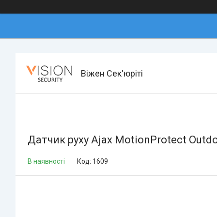
Віжен Сек'юріті
Датчик руху Ajax MotionProtect Outd
В наявності
Код:
1609