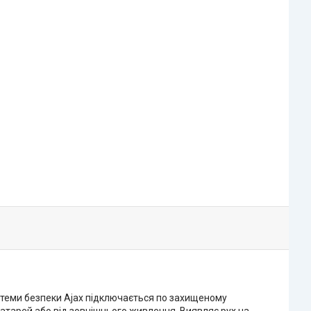
стеми безпеки Ajax підключається по захищеному
батарей або від зовнішнього живлення. Виявляє рух на