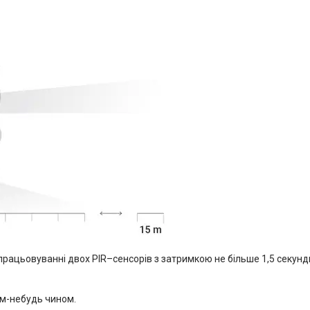
працьовуванні двох PIR–сенсорів з затримкою не більше 1,5 секунди
им-небудь чином.