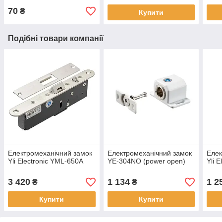
70
₴
Купити
Подібні товари компанії
Електромеханічний замок
Електромеханічний замок
Елек
Yli Electronic YML-650A
YE-304NO (power open)
Yli 
3 420
1 134
1 2
₴
₴
Купити
Купити