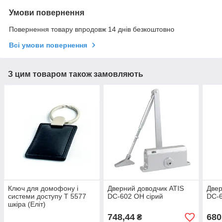
Умови повернення
Повернення товару впродовж 14 днів безкоштовно
Всі умови повернення
З цим товаром також замовляють
Ключ для домофону і
Дверний доводчик ATIS
Двер
системи доступу Т 5577
DC-602 OH сірий
DC-6
шкіра (Еліт)
748,44
680
₴