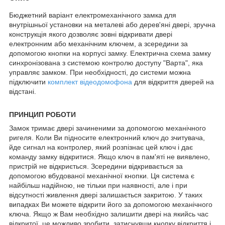
Бюджетний варіант електромеханічного замка для
внутрішньої установки на металеві або дерев'яні двері, зручна
конструкція якого дозволяє зовні відкривати двері
електронним або механічним ключем, а зсередини за
допомогою кнопки на корпусі замку. Електрична схема замку
синхронізована з системою контролю доступу "Варта", яка
управляє замком. При необхідності, до системи можна
підключити
комплект відеодомофона
для відкриття дверей на
відстані.
ПРИНЦИП РОБОТИ
Замок тримає двері зачиненими за допомогою механічного
ригеля. Коли Ви підносите електронний ключ до зчитувача,
йде сигнал на контролер, який розпізнає цей ключ і дає
команду замку відкритися. Якщо ключ в пам'яті не виявлено,
пристрій не відкриється. Зсередини відкривається за
допомогою вбудованої механічної кнопки. Ця система є
найбільш надійною, не тільки при наявності, але і при
відсутності живлення двері залишається закритою. У таких
випадках Ви можете відкрити його за допомогою механічного
ключа. Якщо ж Вам необхідно залишити двері на якийсь час
відкритої, це можливо зробити, затиснувши кнопку відкриття і