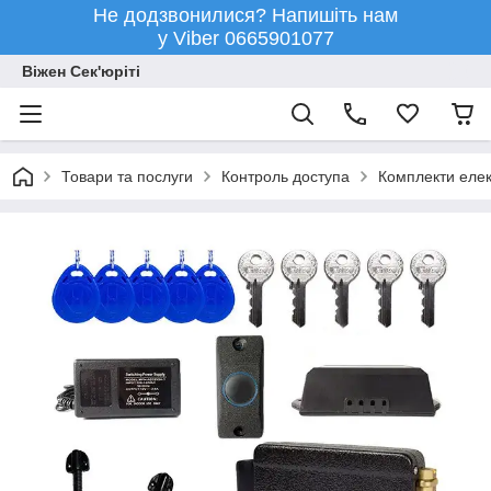
Не додзвонилися? Напишіть нам
у Viber 0665901077
Віжен Сек'юріті
Товари та послуги
Контроль доступа
Комплекти елек