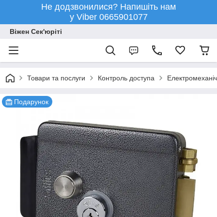
Не додзвонилися? Напишіть нам
у Viber 0665901077
Віжен Сек'юріті
Товари та послуги
Контроль доступа
Електромеханіч
Подарунок