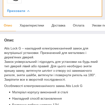
Приховати
Опис
Характеристики
Доставка
Оплата
Умови п
Опис
Atis Lock G – накладний електромеханічний замок для
внутрішньої установки. Призначений для металевих і
дерев'яних дверей.
Замок універсальний і підходить для установки на будь-який
тип дверей лівий або правий. Для цього необхідно зняти
кришку замку, витягнути шплінт з отвору осі замикаючого
ригеля, зняти шайби, витягнути і повернути ригель на 180°.
Закріпити все в зворотній послідовності.
Особливості електромеханічного замка Atis Lock G
Матеріал корпусу виконаний зі сталі
Накладний спосіб встановлення
Безпечна робоча напруга 12V