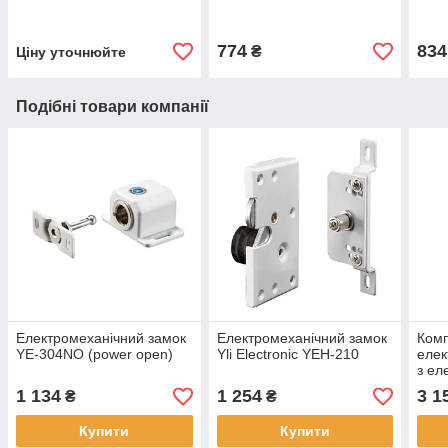
774
834
₴
Ціну уточнюйте
Подібні товари компанії
Електромеханічний замок
Електромеханічний замок
Ком
YE-304NO (power open)
Yli Electronic YEH-210
елек
з ел
1 134
1 254
3 1
₴
₴
Купити
Купити