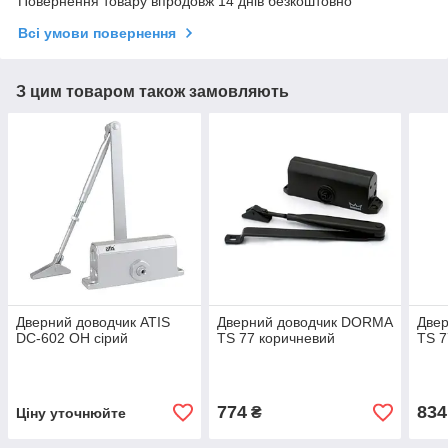
Повернення товару впродовж 14 днів безкоштовно
Всі умови повернення
З цим товаром також замовляють
Дверний доводчик ATIS
Дверний доводчик DORMA
Две
DC-602 OH сірий
TS 77 коричневий
TS 7
774
834
₴
Ціну уточнюйте