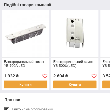
Подібні товари компанії
Електроригельний замок
Електроригельний замок
Елек
YB-700A LED
YB-500U(LED)
YB-
1 932
2 604
3 5
₴
₴
Купити
Купити
Про нас
Рейтинг не сформований