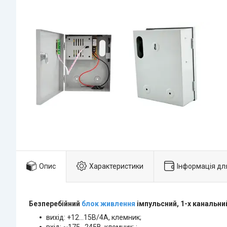
Опис
Характеристики
Інформація дл
Безперебійний
блок живлення
імпульсний, 1-х канальни
вихід: +12...15В/4А, клемник;
вхід: ~175...245В, клемник; ;