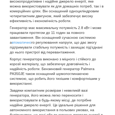
високопродуктивне і надійне джерело енергії, яке
можна використовувати як для домашніх потреб, так і в
комерційних цілях. Він оснащений одноциліндровим
чотиритактним двигуном, який забезпечує високу
ефективність і економічність роботи.
Генератор має максимальну потужність 2.8 кВт і може
працювати протягом до 11 годин за повного
завантаження. Він оснащений сучасною системою
а
втоматично
го регулювання напруги, що дає змогу
підтримувати стабільну потужність і захищає під'єднані
до нього пристрої від перевантаження.
Корпус генератора виконано з міцного і стійкого до
корозії матеріалу, що забезпечує довговічність і
надійність роботи. Бензиновий генератор Palmera
PA350JE також оснащений шумопоглинаючою
системою, що робить його тихішим і комфортнішим у
використанні.
Завдяки компактним розмірам і невеликій вазі
генератора, його можна легко переносити і
використовувати в будь-якому місці, де потрібне
надійне джерело енергії. Це ідеальне рішення для
автономного використання в польових умовах, на
будівництвах, на дачі або як запасне джерело енергії в