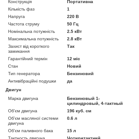
Конструкція
Портативна
Кількість фаз
1
Напруга
220 В
Частота струму
50 Гц
Номінальна потужність
2.5 кВт
Максимальна потужність
2.8 кВт
Захист від короткого
Так
замикання
Гарантійний термін
12 міс
Стан
Новий
Тип генератора
Бензиновий
Антивібраційні подушки
да
Двигун
Марка двигуна
Бензиновый 1-
цилиндровый, 4-тактный
Об'єм двигуна
196 куб. см
Об'єм масляної системи
0.6 л
двигуна
Об'єм паливного бака
15 л
Тактность двигуна
Чотиритактний