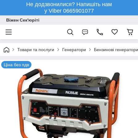
Не додзвонилися? Напишіть нам
у Viber 0665901077
Віжен Сек'юріті
Товари та послуги
Генератори
Бензинові генератор
Ціна без пдв