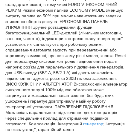
стандартам якості, в тому числі EURO V. ЕКОНОМІЧНИЙ
РЕЖИМ Режим економії палива ECONOMY MODE зменшує
витрату палива до 50% при малих навантаженнях завдяки
зниженню обертів двигуна. ЕРГОНОМІЧНА ПАНЕЛЬ
УПРАВЛІННЯ Зручне розташування функцій:
багатофункціональний LED-дисплей (лічильник мотогодин,
вольтаж, частота); індикатори контролю стану генераторної
установки, які сигналізують про робочому режимі,
спрацювання автомата захисту при перевантаженні або
короткому замиканні, про низькому рівні масла; кнопка Reset
для перезапуску системи контролю і відновлення подачі
напруги; роз'єм для паралельного підключення генераторів,
два USB-виходу (5B/1A, 5B/2.1 A) які дають можливість
підключення гаджетів, розетки 230В і клема заземлення.
ВИСОКОЯКІСНИЙ АЛЬТЕРНАТОР Високоякісний альтернатор
синхронного типу зі 100% мідною обмоткою може
витримувати максимальні навантаження без будь-яких
ушкоджень і гарантує довготривалу надійну роботу
генераторної установки. ПАРАЛЕЛЬНЕ ПІДКЛЮЧЕННЯ
Можливість паралельного підключення двох генераторів
через спеціальний прилад для отримання подвійної
потужності. Комплектація: Інверторний
генератор
; інструкція
по експлуатації; гарантійний талон.