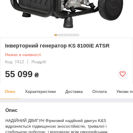
Інверторний генератор KS 8100iE ATSR
Немає в наявності
Код: 7412
Роздріб
55 099
₴
Опис
Характеристики
Доставка
Оплата
Умови п
Опис
НАДІЙНИЙ ДВИГУН Фірмовий надійний двигун K&S
відрізняється підвищеною зносостійкістю, тривалої і
стабільною роботою, і відповідає всім європейським