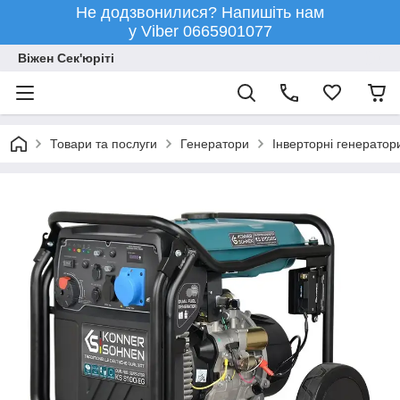
Не додзвонилися? Напишіть нам
у Viber 0665901077
Віжен Сек'юріті
Товари та послуги
Генератори
Інверторні генератор