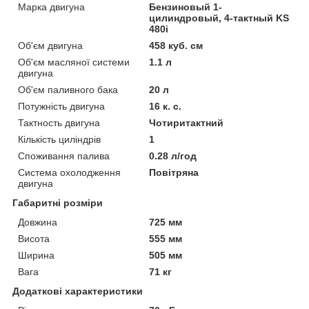
Марка двигуна
Бензиновый 1-
цилиндровый, 4-тактный KS
480i
Об'єм двигуна
458 куб. см
Об'єм масляної системи
1.1 л
двигуна
Об'єм паливного бака
20 л
Потужність двигуна
16 к. с.
Тактность двигуна
Чотиритактний
Кількість циліндрів
1
Споживання палива
0.28 л/год
Система охолодження
Повітряна
двигуна
Габаритні розміри
Довжина
725 мм
Висота
555 мм
Ширина
505 мм
Вага
71 кг
Додаткові характеристики