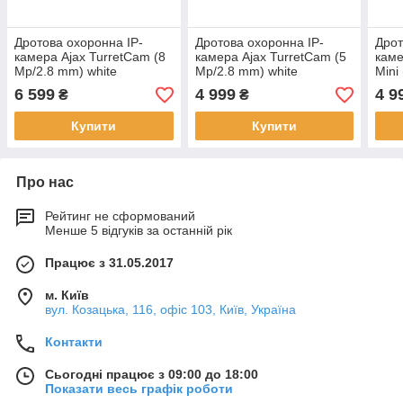
Дротова охоронна IP-
Дротова охоронна IP-
Дрот
камера Ajax TurretCam (8
камера Ajax TurretCam (5
кам
Mp/2.8 mm) white
Mp/2.8 mm) white
Mini
6 599
4 999
4 9
₴
₴
Купити
Купити
Про нас
Рейтинг не сформований
Менше 5 відгуків за останній рік
Працює з 31.05.2017
м. Київ
вул. Козацька, 116, офіс 103, Київ, Україна
Контакти
Сьогодні працює з 09:00 до 18:00
Показати весь графік роботи