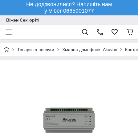
Не додзвонилися? Напишіть нам
у Viber 0665901077
Віжен Сек'юріті
Товари та послуги
Хмарна домофонія Akuvox
Контр