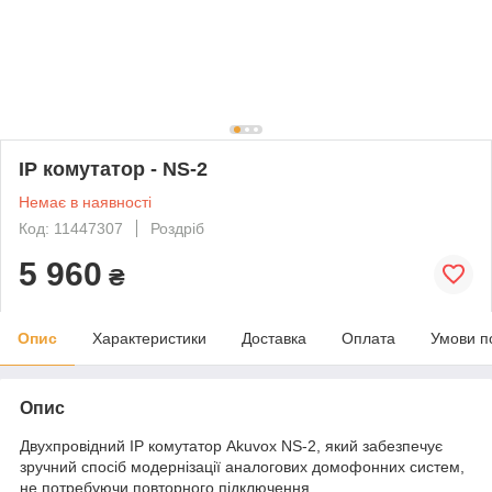
IP комутатор - NS-2
Немає в наявності
Код: 11447307
Роздріб
5 960
₴
Опис
Характеристики
Доставка
Оплата
Умови п
Опис
Двухпровідний IP комутатор Akuvox NS-2, який забезпечує
зручний спосіб модернізації аналогових домофонних систем,
не потребуючи повторного підключення.