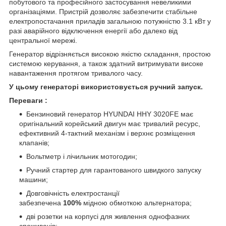
побутового та професійного застосування невеликими
організаціями. Пристрій дозволяє забезпечити стабільне
електропостачання приладів загальною потужністю 3.1 кВт у
разі аварійного відключення енергії або далеко від
центральної мережі.
Генератор відрізняється високою якістю складання, простою
системою керування, а також здатний витримувати високе
навантаження протягом тривалого часу.
У цьому генераторі використовується ручний запуск.
Переваги :
Бензиновий генератор HYUNDAI HHY 3020FE має
оригінальний корейський двигун має тривалий ресурс,
ефективний 4-тактний механізм і верхнє розміщення
клапанів;
Вольтметр і лічильник мотогодин;
Ручний стартер для гарантованого швидкого запуску
машини;
Довговічність електростанції
забезпечена
100%
мідною обмоткою альтернатора;
дві розетки на корпусі для живлення однофазних
споживачів;