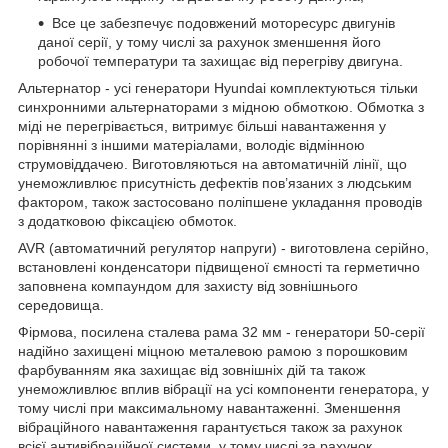
Все це забезпечує подовжений моторесурс двигунів
даної серії, у тому числі за рахунок зменшення його
робочої температури та захищає від перегріву двигуна.
Альтернатор - усі генератори Hyundai комплектуються тільки
синхронними альтернаторами з мідною обмоткою. Обмотка з
міді не перегрівається, витримує більші навантаження у
порівнянні з іншими матеріалами, володіє відмінною
струмовіддачею. Виготовляються на автоматичній лінії, що
унеможливлює присутність дефектів пов’язаних з людським
фактором, також застосовано поліпшене укладання проводів
з додатковою фіксацією обмоток.
AVR (автоматичний регулятор напруги) - виготовлена серійно,
встановлені конденсатори підвищеної ємності та герметично
заповнена компаундом для захисту від зовнішнього
середовища.
Фірмова, посилена сталева рама 32 мм - генератори 50-серії
надійно захищені міцною металевою рамою з порошковим
фарбуванням яка захищає від зовнішніх дій та також
унеможливлює вплив вібрації на усі компоненти генератора, у
тому числі при максимальному навантаженні. Зменшення
вібраційного навантаження гарантується також за рахунок
всієї антивібраційної системи, у тому числі за рахунок