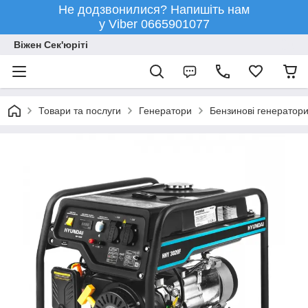
Не додзвонилися? Напишіть нам
у Viber 0665901077
Віжен Сек'юріті
Товари та послуги
Генератори
Бензинові генератор