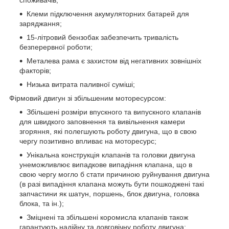
Клеми підключення акумуляторних батарей для
заряджання;
15-літровий бензобак забезпечить тривалість
безперервної роботи;
Металева рама є захистом від негативних зовнішніх
факторів;
Низька витрата паливної суміші;
Фірмовий двигун зі збільшеним моторесурсом:
Збільшені розміри впускного та випускного клапанів
для швидкого заповнення та вивільнення камери
згоряння, які полегшують роботу двигуна, що в свою
чергу позитивно впливає на моторесурс;
Унікальна конструкція клапанів та головки двигуна
унеможливлює випадкове випадіння клапана, що в
свою чергу могло б стати причиною руйнування двигуна
(в разі випадіння клапана можуть бути пошкоджені такі
запчастини як шатун, поршень, блок двигуна, головка
блока, та ін.);
Зміцнені та збільшені коромисла клапанів також
гарантують надійну та довговічну роботу двигуна;