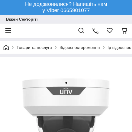
Не додзвонилися? Напишіть нам
у Viber 0665901077
Віжен Сек'юріті
Товари та послуги
Відеоспостереження
Ip відеоспо