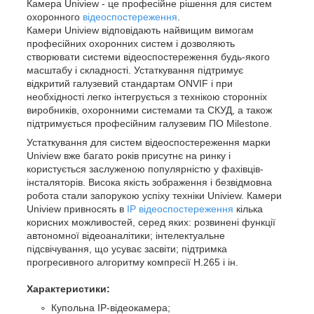
Камера Uniview - це професійне рішення для систем
охоронного
відеоспостереження
.
Камери Uniview відповідають найвищим вимогам
професійних охоронних систем і дозволяють
створювати системи відеоспостереження будь-якого
масштабу і складності. Устаткування підтримує
відкритий галузевий стандартам ONVIF і при
необхідності легко інтегрується з технікою сторонніх
виробників, охоронними системами та СКУД, а також
підтримується професійним галузевим ПО Milеstone.
Устаткування для систем відеоспостереження марки
Uniview вже багато років присутнє на ринку і
користується заслуженою популярністю у фахівців-
інсталяторів. Висока якість зображення і безвідмовна
робота стали запорукою успіху техніки Uniview. Камери
Uniview привносять в
IP відеоспостереження
кілька
корисних можливостей, серед яких: розвинені функції
автономної відеоаналітики; інтелектуальне
підсвічування, що усуває засвіти; підтримка
прогресивного алгоритму компресії Н.265 і ін.
Характеристики:
Купольна IP-відеокамера;