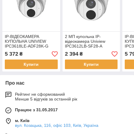
IP-ВІДЕОКАМЕРА
2 МП купольна IP-
IP-
КУПОЛЬНА UNIVIEW
відеокамера Uniview
КУП
IPC3618LE-ADF28K-G
IPC3612LB-SF28-A
IPC
5 372
2 394
5 7
₴
₴
Купити
Купити
Про нас
Рейтинг не сформований
Менше 5 відгуків за останній рік
Працює з 31.05.2017
м. Київ
вул. Козацька, 116, офіс 103, Київ, Україна