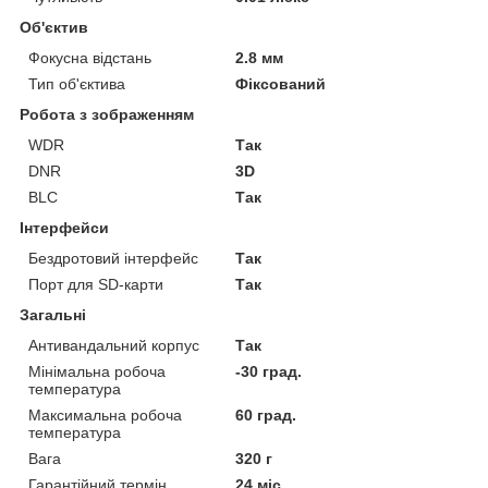
Об'єктив
Фокусна відстань
2.8 мм
Тип об'єктива
Фіксований
Робота з зображенням
WDR
Так
DNR
3D
BLC
Так
Інтерфейси
Бездротовий інтерфейс
Так
Порт для SD-карти
Так
Загальні
Антивандальний корпус
Так
Мінімальна робоча
-30 град.
температура
Максимальна робоча
60 град.
температура
Вага
320 г
Гарантійний термін
24 міс