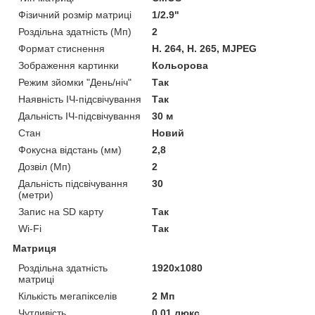
Фізичний розмір матриці
1/2.9"
Роздільна здатність (Мп)
2
Формат стиснення
H. 264, H. 265, MJPEG
Зображення картинки
Кольорова
Режим зйомки "День/ніч"
Так
Наявність ІЧ-підсвічування
Так
Дальність ІЧ-підсвічування
30 м
Стан
Новий
Фокусна відстань (мм)
2,8
Дозвіл (Мп)
2
Дальність підсвічування
30
(метри)
Запис на SD карту
Так
Wi-Fi
Так
Матриця
Роздільна здатність
1920x1080
матриці
Кількість мегапікселів
2 Мп
Чутливість
0.01 люкс