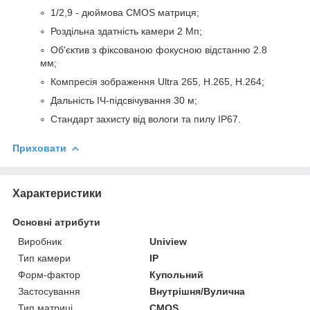
1/2,9 - дюймова CMOS матриця;
Роздільна здатність камери 2 Мп;
Об'єктив з фіксованою фокусною відстанню 2.8
мм;
Компресія зображення Ultra 265, H.265, H.264;
Дальність ІЧ-підсвічування 30 м;
Стандарт захисту від вологи та пилу IP67.
Приховати
Характеристики
Основні атрибути
Виробник
Uniview
Тип камери
IP
Форм-фактор
Купольний
Застосування
Внутрішня/Вулична
Тип матриці
CMOS