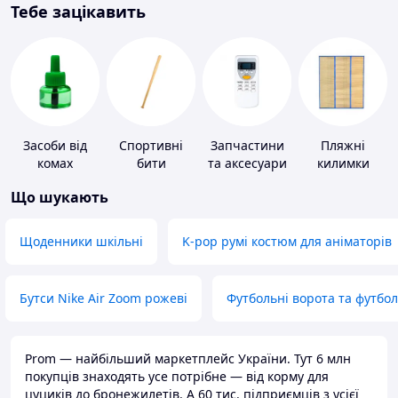
Тебе зацікавить
Засоби від
Спортивні
Запчастини
Пляжні
комах
бити
та аксесуари
килимки
для побутових
Що шукають
кондиціонерів
Щоденники шкільні
K-pop румі костюм для аніматорів
Бутси Nike Air Zoom рожеві
Футбольні ворота та футбо
Prom — найбільший маркетплейс України. Тут 6 млн
покупців знаходять усе потрібне — від корму для
цуциків до бронежилетів. А 60 тис. підприємців з усієї