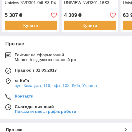
Uniview NVR301-04LS3-P4
UNIVIEW NVR301-16S3
Univ
5 387
4 309
63 
₴
₴
Купити
Купити
Про нас
Рейтинг не сформований
Менше 5 відгуків за останній рік
Працює з 31.05.2017
м. Київ
вул. Козацька, 116, офіс 103, Київ, Україна
Контакти
Сьогодні вихідний
Показати весь графік роботи
Про нас