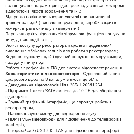
налаштування параметрів відео: розкладу записи, компресії
відеопотоків, якості зображення та ін .;
Відправка повідомлень користувачеві при виникненні
тривожних подій ( виявлення руху ення, спроби закриття
камери, втрата сигналу з камери і ін.);
Перегляд архіву відеозаписів зі зручною функцією пошуку по
типу, датою події та ін .;
Захист доступу до реєстратора паролем і додавання/
видалення облікових записів для роботи з реєстратором;
Ведення журналу подій і зручний пошук по номеру камери,
час, дату і типу події;
Робота з професійним ПО для систем відеоспостереження.
Характеристики відеореєстратора
- Одночасний запис
цифрового відео по 8 каналум в якості до 6Мп;
- Декодування відеопотоків Ultra 265/H.265/H.264;
- Підтримка 1 диска SATA ємністю до 10 ТБ для зберігання
відеоархівів;
- Зручний графічний інтерфейс, що спрощує роботу з
реєстратором;
- Наявність аудіовиходу для відтворення звуку;
- HDMI і VGA відеовиходи для підключення до телевізорів і
моніторів;
- Інтерфейси 2хUSB 2.0 і LAN для підключення периферії і