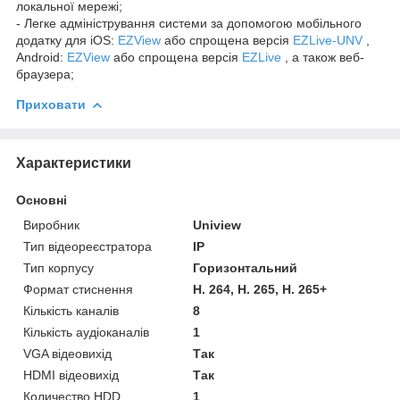
локальної мережі;
- Легке адміністрування системи за допомогою мобільного
додатку для iOS:
EZView
або спрощена версія
EZLive-UNV
,
Android:
EZView
або спрощена версія
EZLive
, а також веб-
браузера;
Приховати
Характеристики
Основні
Виробник
Uniview
Тип відеореєстратора
IP
Тип корпусу
Горизонтальний
Формат стиснення
H. 264, H. 265, H. 265+
Кількість каналів
8
Кількість аудіоканалів
1
VGA відеовихід
Так
HDMI відеовихід
Так
Количество HDD
1