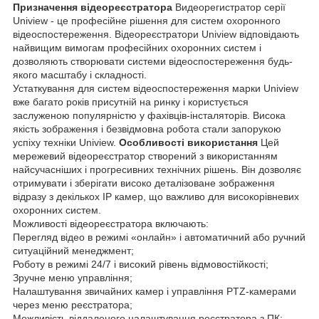
Призначення відеореєстратора
Видеорегистратор серії
Uniview - це професійне рішення для систем охоронного
відеоспостереження. Відеореєстратори Uniview відповідають
найвищим вимогам професійних охоронних систем і
дозволяють створювати системи відеоспостереження будь-
якого масштабу і складності.
Устаткування для систем відеоспостереження марки Uniview
вже багато років присутній на ринку і користується
заслуженою популярністю у фахівців-інсталяторів. Висока
якість зображення і безвідмовна робота стали запорукою
успіху техніки Uniview.
Особливості використання
Цей
мережевий відеореєстратор створений з використанням
найсучасніших і прогресивних технічних рішень. Він дозволяє
отримувати і зберігати високо деталізоване зображення
відразу з декількох IP камер, що важливо для високорівневих
охоронних систем.
Можливості відеореєстратора включають:
Перегляд відео в режимі «онлайн» і автоматичний або ручний
ситуаційний менеджмент;
Роботу в режимі 24/7 і високий рівень відмовостійкості;
Зручне меню управління;
Налаштування звичайних камер і управління PTZ-камерами
через меню реєстратора;
Можливість віддаленого налаштування реєстратора з ПК;