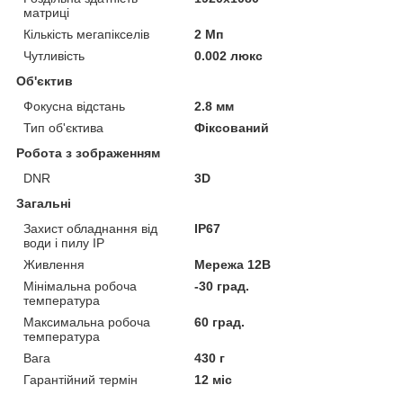
матриці
Кількість мегапікселів
2 Мп
Чутливість
0.002 люкс
Об'єктив
Фокусна відстань
2.8 мм
Тип об'єктива
Фіксований
Робота з зображенням
DNR
3D
Загальні
Захист обладнання від
IP67
води і пилу IP
Живлення
Мережа 12В
Мінімальна робоча
-30 град.
температура
Максимальна робоча
60 град.
температура
Вага
430 г
Гарантійний термін
12 міс