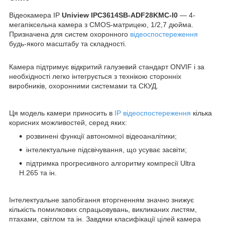
Відеокамера IP
Uniview IPC3614SB-ADF28KMC-I0
— 4-
мегапіксельна камера з CMOS-матрицею, 1/2,7 дюйма.
Призначена для систем охоронного
відеоспостереження
будь-якого масштабу та складності.
Камера підтримує відкритий галузевий стандарт ONVIF і за
необхідності легко інтегрується з технікою сторонніх
виробників, охоронними системами та СКУД.
Ця модель камери приносить в
IP відеоспостереження
кілька
корисних можливостей, серед яких:
розвинені функції автономної відеоаналітики;
інтелектуальне підсвічування, що усуває засвіти;
підтримка прогресивного алгоритму компресії Ultra
Н.265 та ін.
Інтелектуальне запобігання вторгненням значно знижує
кількість помилкових спрацьовувань, викликаних листям,
птахами, світлом та ін. Завдяки класифікації цілей камера