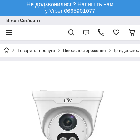
Не додзвонилися? Напишіть нам
у Viber 0665901077
Віжен Сек'юріті
Товари та послуги
Відеоспостереження
Ip відеоспо