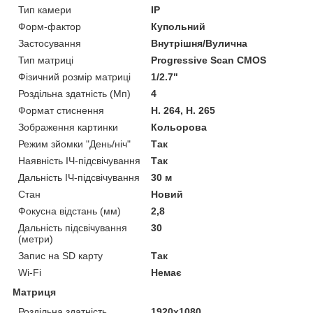
Тип камери
IP
Форм-фактор
Купольний
Застосування
Внутрішня/Вулична
Тип матриці
Progressive Scan CMOS
Фізичний розмір матриці
1/2.7"
Роздільна здатність (Мп)
4
Формат стиснення
H. 264, H. 265
Зображення картинки
Кольорова
Режим зйомки "День/ніч"
Так
Наявність ІЧ-підсвічування
Так
Дальність ІЧ-підсвічування
30 м
Стан
Новий
Фокусна відстань (мм)
2,8
Дальність підсвічування
30
(метри)
Запис на SD карту
Так
Wi-Fi
Немає
Матриця
Роздільна здатність
1920x1080