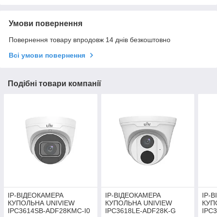
Умови повернення
Повернення товару впродовж 14 днів безкоштовно
Всі умови повернення
Подібні товари компанії
IP-ВІДЕОКАМЕРА
IP-ВІДЕОКАМЕРА
IP-
КУПОЛЬНА UNIVIEW
КУПОЛЬНА UNIVIEW
КУП
IPC3614SB-ADF28KMC-I0
IPC3618LE-ADF28K-G
IPC