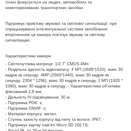
точно фокусується на людях, автомобілях та
немоторизованих транспортних засобах.
Підтримує прив'язку звукової та світлової сигналізації: при
спрацьовуванні інтелектуальної системи запобігання
вторгненням ця камера пов'язує звукову та світлову
сигналізацію.
Характеристики камери
- Світлочутлива матриця: 1/2.7" CMOS 4Мп
- Роздільна здатність відеозапису: 4 МП (2688*1520), макс 30
кадрів за секунду; 4MP (2560*1440), макс 30 кадрів за
секунду; 2304 * 1296), макс 30 кадрів в секунду, 2 МП (1920 *
1080), макс 30 кадрів в секунду; - Характеристики об'єктива:
фіксований 2,8 мм;
- Дальність ІЧ підсвічування: 30 м;
- Підтримка РОЄ: є;
- Підтримка ONVIF: є;
- Матеріал корпусу: метал;
- Ступінь захисту корпусу від пилу та вологи: IP67;
- Підтримує картку пам'яті Micro SD 256 ГБ;
- Smart IR, до 30 м ІЧ-відстань.