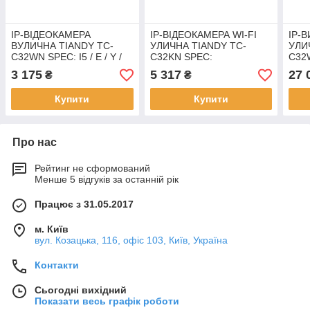
IP-ВІДЕОКАМЕРА
IP-ВІДЕОКАМЕРА WI-FI
IP-
ВУЛИЧНА TIANDY TC-
УЛИЧНА TIANDY TC-
УЛИ
C32WN SPEC: I5 / E / Y /
C32KN SPEC:
C32
2.8MM 2МП
I5/Y/WF/2.8MM
I5/E
3 175
5 317
27 
₴
₴
Купити
Купити
Про нас
Рейтинг не сформований
Менше 5 відгуків за останній рік
Працює з 31.05.2017
м. Київ
вул. Козацька, 116, офіс 103, Київ, Україна
Контакти
Сьогодні вихідний
Показати весь графік роботи