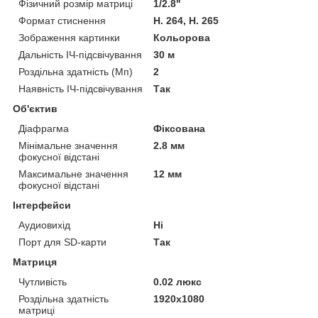
Фізичний розмір матриці
1/2.8"
Формат стиснення
H. 264, H. 265
Зображення картинки
Кольорова
Дальність ІЧ-підсвічування
30 м
Роздільна здатність (Мп)
2
Наявність ІЧ-підсвічування
Так
Об'єктив
Діафрагма
Фіксована
Мінімальне значення
2.8 мм
фокусної відстані
Максимальне значення
12 мм
фокусної відстані
Інтерфейси
Аудиовихід
Ні
Порт для SD-карти
Так
Матриця
Чутливість
0.02 люкс
Роздільна здатність
1920x1080
матриці