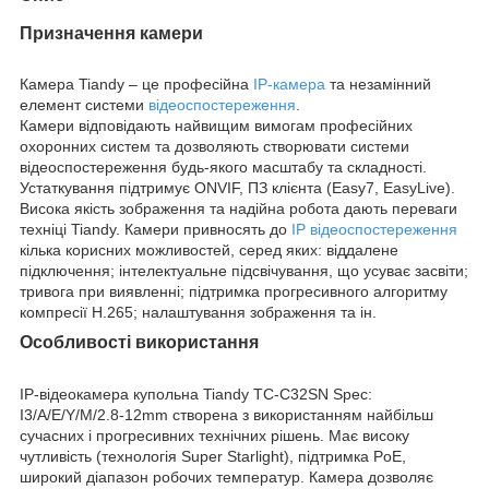
Призначення камери
Камера Tiandy – це професійна
IP-камера
та незамінний
елемент системи
відеоспостереження
.
Камери відповідають найвищим вимогам професійних
охоронних систем та дозволяють створювати системи
відеоспостереження будь-якого масштабу та складності.
Устаткування підтримує ONVIF, ПЗ клієнта (Easy7, EasyLive).
Висока якість зображення та надійна робота дають переваги
техніці Tiandy. Камери привносять до
IP відеоспостереження
кілька корисних можливостей, серед яких: віддалене
підключення; інтелектуальне підсвічування, що усуває засвіти;
тривога при виявленні; підтримка прогресивного алгоритму
компресії Н.265; налаштування зображення та ін.
Особливості використання
IP-відеокамера купольна Tiandy TC-C32SN Spec:
I3/A/E/Y/M/2.8-12mm створена з використанням найбільш
сучасних і прогресивних технічних рішень. Має високу
чутливість (технологія Super Starlight), підтримка PoE,
широкий діапазон робочих температур. Камера дозволяє