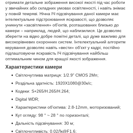
отримати детальне зображення високої якості під час роботи
у звичайних або складних умовах освітленості, і навіть знімає
у повній темряві. Нічна ІЧ підсвічування даної камери має
інтелектуальне підстроювання яскравості, що дозволяє
уникнути «засвітлення» об'єктів, розташованих близько до
камери – наприклад, людей, що наблизилися. Це дозволяє
зберегти на відео добре помітні деталі, що дуже важливо для
високорівневих охоронних систем. Інтелектуальний алгоритм
керування дозволяє навіть «вести» об'єкт у кадрі, постійно
підлаштовуючи яскравість ІЧ підсвічування найбільш
оптимальним чином для кращої якості зображення.
Характеристики камери
Світлочутлива матриця: 1/2.9" CMOS 2Мп;
Роздільна здатність: 1920X1080@30к/с;
Кодеки: S+265/H.265/H.264;
Digital WDR;
Характеристики об'єктива: 2.8-12mm, моторизований;
Кут огляду: 98 ° ~ 28 ° по горизонталі;
Дальність підсвічування: 30 м;
Світлочутливість: 0.02Лк@F1.6;