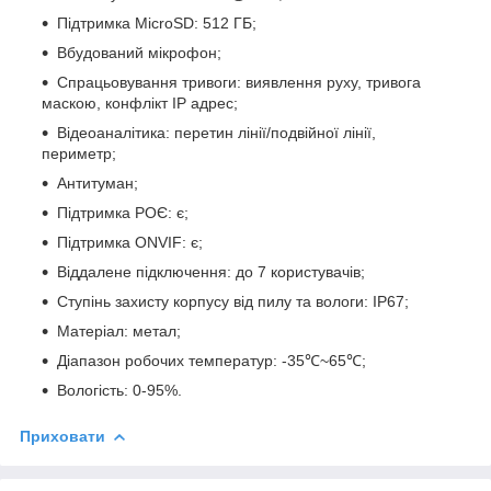
Підтримка MicroSD: 512 ГБ;
Вбудований мікрофон;
Спрацьовування тривоги: виявлення руху, тривога
маскою, конфлікт IP адрес;
Відеоаналітика: перетин лінії/подвійної лінії,
периметр;
Антитуман;
Підтримка РОЄ: є;
Підтримка ONVIF: є;
Віддалене підключення: до 7 користувачів;
Ступінь захисту корпусу від пилу та вологи: IP67;
Матеріал: метал;
Діапазон робочих температур: -35℃~65℃;
Вологість: 0-95%.
Приховати