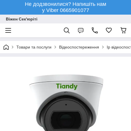
Не додзвонилися? Напишіть нам
у Viber 0665901077
Віжен Сек'юріті
Товари та послуги
Відеоспостереження
Ip відеоспо