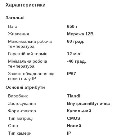
Характеристики
Загальні
Вага
650 г
Живлення
Мережа 12В
Максимальна робоча
60 град.
температура
Гарантійний термін
12 міс
Мінімальна робоча
-40 град.
температура
Захист обладнання від
IP67
води і пилу IP
Основні атрибути
Виробник
Tiandi
Застосування
Внутрішня/Вулична
Форм-фактор
Купольний
Тип матриці
CMOS
Стан
Новий
Тип камери
IP