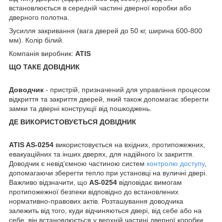
встановлюється в середній частині дверної коробки або
дверного полотна.
Зусилля закривання (вага дверей до 50 кг, ширина 600-800
мм). Колір білий.
Компанія виробник:
ATIS
ЩО ТАКЕ ДОВІДНИК
Доводчик
- пристрій, призначений для управління процесом
відкриття та закриття дверей, який також допомагає зберегти
замки та дверні конструкції від пошкоджень.
ДЕ ВИКОРИСТОВУЄТЬСЯ ДОВІДНИК
ATIS AS-0254
використовується на вхідних, протипожежних,
евакуаційних та інших дверях, для надійного їх закриття.
Доводчик є невід'ємною частиною систем
контролю доступу
,
допомагаючи зберегти тепло при установці на вуличні двері.
Важливо відзначити, що
AS-0254
відповідає вимогам
протипожежної безпеки відповідно до встановлених
нормативно-правових актів. Розташування доводчика
залежить від того, куди відчиняються двері, від себе або на
себе, він встановлюється у верхній частині дверної коробки