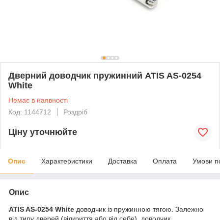
Дверний доводчик пружинний ATIS AS-0254
White
Немає в наявності
Код: 1144712
Роздріб
Ціну уточнюйте
Опис
Характеристики
Доставка
Оплата
Умови п
Опис
ATIS AS-0254 White
доводчик із пружинною тягою. Залежно
від типу дверей (відкриття або від себе), доводчик