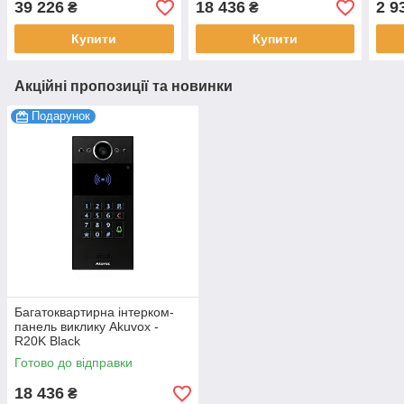
39 226
18 436
2 9
₴
₴
Купити
Купити
Акційні пропозиції та новинки
Подарунок
Багатоквартирна інтерком-
панель виклику Akuvox -
R20K Black
Готово до відправки
18 436
₴