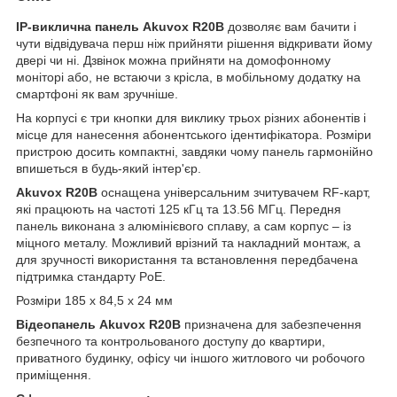
IP-виклична панель Akuvox R20B
дозволяє вам бачити і
чути відвідувача перш ніж прийняти рішення відкривати йому
двері чи ні. Дзвінок можна прийняти на домофонному
моніторі або, не встаючи з крісла, в мобільному додатку на
смартфоні як вам зручніше.
На корпусі є три кнопки для виклику трьох різних абонентів і
місце для нанесення абонентського ідентифікатора. Розміри
пристрою досить компактні, завдяки чому панель гармонійно
впишеться в будь-який інтер'єр.
Akuvox R20B
оснащена універсальним зчитувачем RF-карт,
які працюють на частоті 125 кГц та 13.56 МГц. Передня
панель виконана з алюмінієвого сплаву, а сам корпус – із
міцного металу. Можливий врізний та накладний монтаж, а
для зручності використання та встановлення передбачена
підтримка стандарту PoE.
Розміри 185 x 84,5 x 24 мм
Відеопанель Akuvox R20B
призначена для забезпечення
безпечного та контрольованого доступу до квартири,
приватного будинку, офісу чи іншого житлового чи робочого
приміщення.