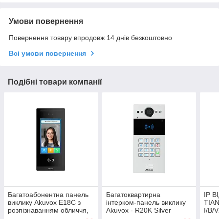
Умови повернення
Повернення товару впродовж 14 днів безкоштовно
Всі умови повернення
Подібні товари компанії
Багатоабонентна панель
Багатоквартирна
IP 
виклику Akuvox E18C з
інтерком-панель виклику
TIA
розпізнаванням обличчя,
Akuvox - R20K Silver
I/B/
NFC та Bluetooth