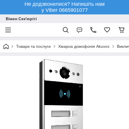
Не додзвонилися? Напишіть нам
у Viber 0665901077
Віжен Сек'юріті
Товари та послуги
Хмарна домофонія Akuvox
Виклич