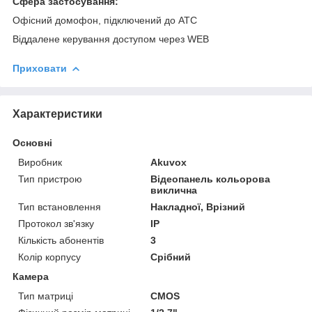
Сфера застосування:
Офісний домофон, підключений до АТС
Віддалене керування доступом через WEB
Приховати
Характеристики
Основні
Виробник
Akuvox
Тип пристрою
Відеопанель кольорова
виклична
Тип встановлення
Накладної, Врізний
Протокол зв'язку
IP
Кількість абонентів
3
Колір корпусу
Срібний
Камера
Тип матриці
CMOS