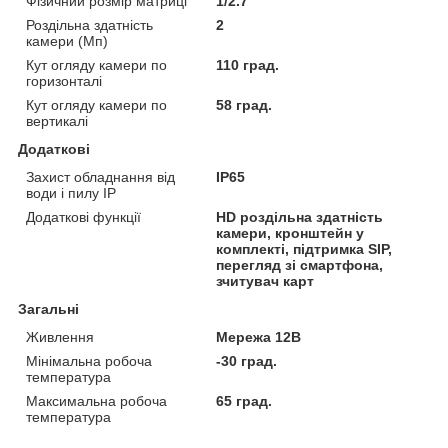
Фізичний розмір матриці
1/2.7"
Роздільна здатність
2
камери (Мп)
Кут огляду камери по
110 град.
горизонталі
Кут огляду камери по
58 град.
вертикалі
Додаткові
Захист обладнання від
IP65
води і пилу IP
Додаткові функції
HD роздільна здатність
камери, кронштейн у
комплекті, підтримка SIP,
перегляд зі смартфона,
зчитувач карт
Загальні
Живлення
Мережа 12В
Мінімальна робоча
-30 град.
температура
Максимальна робоча
65 град.
температура