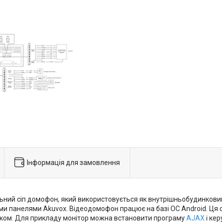
Інформація для замовлення
ий сіп домофон, який використовується як внутрішньобудинковий 
ними панелями Akuvox. Відеодомофон працює на базі ОС Android. Ц
ком. Для прикладу монітор можна встановити програму
AJAX
і кер