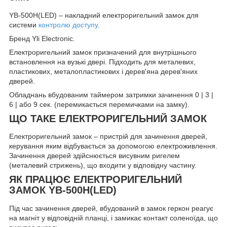
YB-500H(LED) – накладний електроригельний замок для
системи
контролю доступу
.
Бренд Yli Electronic.
Електроригельний замок призначений для внутрішнього
встановлення на вузькі двері. Підходить для металевих,
пластикових, металопластикових і дерев'яна дерев'яних
дверей.
Обладнань вбудованим таймером затримки зачинення 0 | 3 |
6 | або 9 сек. (перемикається перемичками на замку).
ЩО ТАКЕ ЕЛЕКТРОРИГЕЛЬНИЙ ЗАМОК
Електроригельний замок – пристрій для зачинення дверей,
керування яким відбувається за допомогою електроживлення.
Зачинення дверей здійснюється висувним ригелем
(металевий стрижень), що входити у відповідну частину.
ЯК ПРАЦЮЄ ЕЛЕКТРОРИГЕЛЬНИЙ
ЗАМОК YB-500H(LED)
Під час зачинення дверей, вбудований в замок геркон реагує
на магніт у відповідній планці, і замикає контакт соленоїда, що