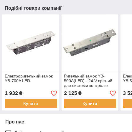
Подібні товари компанії
Електроригельний замок
Ригельний замок YB-
Елек
YB-700A LED
500A(LED) - 24 V врізний
YB-
для системи контролю
доступу
1 932
2 125
3 5
₴
₴
Купити
Купити
Про нас