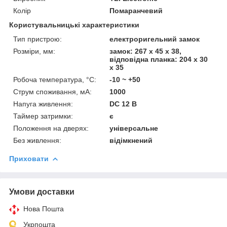
Колір
Помаранчевий
Користувальницькі характеристики
Тип пристрою:
електроригельний замок
Розміри, мм:
замок: 267 х 45 х 38,
відповідна планка: 204 х 30
х 35
Робоча температура, °C:
-10 ~ +50
Струм споживання, мА:
1000
Напуга живлення:
DC 12 В
Таймер затримки:
є
Положення на дверях:
універсальне
Без живлення:
відімкнений
Приховати
Умови доставки
Нова Пошта
Укрпошта