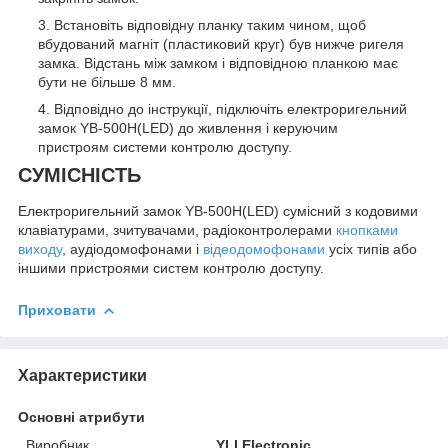
Встановіть відповідну планку таким чином, щоб
вбудований магніт (пластиковий круг) був нижче ригеля
замка. Відстань між замком і відповідною планкою має
бути не більше 8 мм.
Відповідно до інструкції, підключіть електроригельний
замок YB-500H(LED) до живлення і керуючим
пристроям системи контролю доступу.
СУМІСНІСТЬ
Електроригельний замок YB-500H(LED) сумісний з кодовими
клавіатурами, зчитувачами, радіоконтролерами
кнопками
виходу
, аудіодомофонами і
відеодомофонами
усіх типів або
іншими пристроями систем контролю доступу.
Приховати
Характеристики
Основні атрибути
Виробник
YLI Electronic