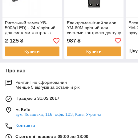
Ригельний замок YB-
Електромагнітний замок
Елек
500A(LED) - 24 V врізний
YM-60M врізний для
YM-2
для системи контролю
системи контролю доступу
руху
доступу
2 125
987
₴
₴
Цін
Купити
Купити
Про нас
Рейтинг не сформований
Менше 5 відгуків за останній рік
Працює з 31.05.2017
м. Київ
вул. Козацька, 116, офіс 103, Київ, Україна
Контакти
Сьогодні працює з 09:00 до 18:00