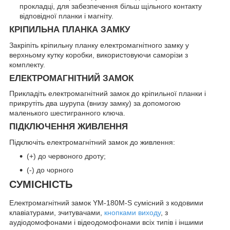
прокладці, для забезпечення більш щільного контакту
відповідної планки і магніту.
КРІПИЛЬНА ПЛАНКА ЗАМКУ
Закріпіть кріпильну планку електромагнітного замку у
верхньому кутку коробки, використовуючи саморізи з
комплекту.
ЕЛЕКТРОМАГНІТНИЙ ЗАМОК
Прикладіть електромагнітний замок до кріпильної планки і
прикрутіть два шурупа (внизу замку) за допомогою
маленького шестигранного ключа.
ПІДКЛЮЧЕННЯ ЖИВЛЕННЯ
Підключіть електромагнітний замок до живлення:
(+) до червоного дроту;
(-) до чорного
СУМІСНІСТЬ
Електромагнітний замок YM-180M-S сумісний з кодовими
клавіатурами, зчитувачами,
кнопками виходу
, з
аудіодомофонами і відеодомофонами всіх типів і іншими