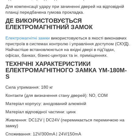
Для компенсації удару при зачиненні дверей на відповідній
планці передбачена гумова прокладка.
ДЕ ВИКОРИСТОВУЄТЬСЯ
ЕЛЕКТРОМАГНІТНИЙ ЗАМОК
Електромагнітні замки
використовуються в якості виконавчих
пристроїв в системах контролю і управління доступом (СКУД).
Найчастіше встановлюються на вхідні двері в під'їздах,
офісах, банках, бізнес-центрах та ін. приміщеннях.
ТЕХНІЧНІ ХАРАКТЕРИСТИКИ
ЕЛЕКТРОМАГНІТНОГО ЗАМКА YM-180M-
S
Сила утримання: 180 кг
Контакти (для визначення стану дверей): NO, COM
Матеріал корпусу: анодований алюміній
Матеріал відповідної частини: цинк
Живлення: DC12V | DC24V (перемикається перемичкою на
замку)
Споживання: 12V/300mA | 24V/150mA