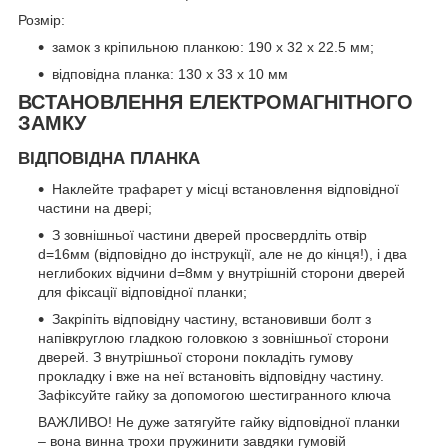
Розмір:
замок з кріпильною планкою: 190 х 32 х 22.5 мм;
відповідна планка: 130 х 33 х 10 мм
ВСТАНОВЛЕННЯ ЕЛЕКТРОМАГНІТНОГО
ЗАМКУ
ВІДПОВІДНА ПЛАНКА
Наклейте трафарет у місці встановлення відповідної
частини на двері;
З зовнішньої частини дверей просвердліть отвір
d=16мм (відповідно до інструкції, але не до кінця!), і два
неглибоких відчини d=8мм у внутрішній сторони дверей
для фіксації відповідної планки;
Закріпіть відповідну частину, встановивши болт з
напівкруглою гладкою головкою з зовнішньої сторони
дверей. З внутрішньої сторони покладіть гумову
прокладку і вже на неї встановіть відповідну частину.
Зафіксуйте гайку за допомогою шестигранного ключа
ВАЖЛИВО! Не дуже затягуйте гайку відповідної планки
– вона винна трохи пружинити завдяки гумовій