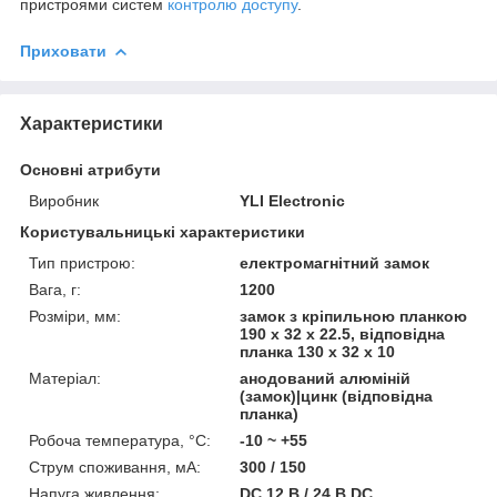
пристроями систем
контролю доступу
.
Приховати
Характеристики
Основні атрибути
Виробник
YLI Electronic
Користувальницькі характеристики
Тип пристрою:
електромагнітний замок
Вага, г:
1200
Розміри, мм:
замок з кріпильною планкою
190 х 32 х 22.5, відповідна
планка 130 х 32 х 10
Матеріал:
анодований алюміній
(замок)|цинк (відповідна
планка)
Робоча температура, °C:
-10 ~ +55
Струм споживання, мА:
300 / 150
Напуга живлення:
DC 12 В / 24 В DC