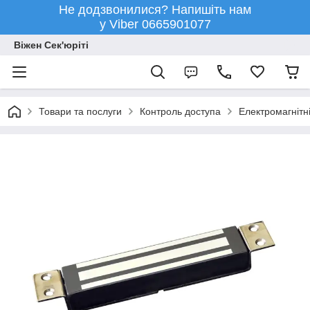
Не додзвонилися? Напишіть нам
у Viber 0665901077
Віжен Сек'юріті
Товари та послуги
Контроль доступа
Електромагнітн