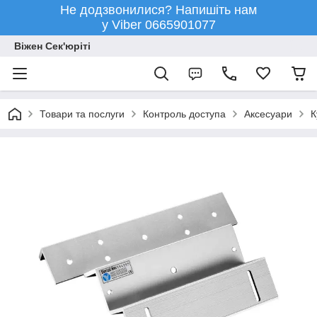
Не додзвонилися? Напишіть нам
у Viber 0665901077
Віжен Сек'юріті
Товари та послуги
Контроль доступа
Аксесуари
К