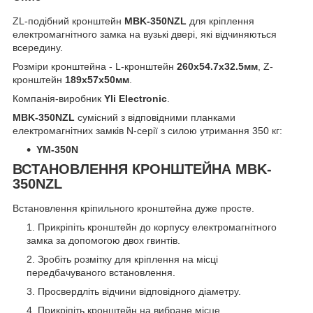
ZL-подібний кронштейн
MBK-350NZL
для кріплення
електромагнітного замка на вузькі двері, які відчиняються
всередину.
Розміри кронштейна - L-кронштейн
260x54.7x32.5мм
, Z-
кронштейн
189x57x50мм
.
Компанія-виробник
Yli Electronic
.
MBK-350NZL
сумісний з відповідними планками
електромагнітних замків N-серії з силою утримання 350 кг:
YM-350N
ВСТАНОВЛЕННЯ КРОНШТЕЙНА MBK-
350NZL
Встановлення кріпильного кронштейна дуже просте.
Прикріпіть кронштейн до корпусу електромагнітного
замка за допомогою двох гвинтів.
Зробіть розмітку для кріплення на місці
передбачуваного встановлення.
Просвердліть відчини відповідного діаметру.
Прикріпіть кронштейн на вибране місце.