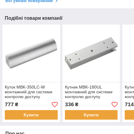
Всі умови повернення
Подібні товари компанії
Куток MBK-350LC-W
Кутник MBK-180UL
Кут
монтажний для системи
монтажний для системи
монт
контролю доступу
контролю доступу
конт
777
336
714
₴
₴
Купити
Купити
Про нас