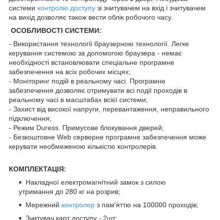
системи
контролю доступу
зі зчитувачем на вхід і зчитувачем
на вихід дозволяє також вести облік робочого часу.
ОСОБЛИВОСТІ СИСТЕМИ:
- Використання технології браузерною технології. Легке
керування системою за допомогою браузера - немає
необхідності встановлювати спеціальне програмне
забезпечення на всіх робочих місцях;
- Моніторинг подій в реальному часі. Програмне
забезпечення дозволяє отримувати всі події проходів в
реальному часі в масштабах всієї системи;
- Захист від високої напруги, перевантаження, неправильного
підключення;
- Режим Duress. Примусове блокування дверей;
- Безкоштовне Web серверне програмне забезпечення може
керувати необмеженою кількістю контролерів.
КОМПЛЕКТАЦІЯ:
Накладної електромагнітний замок з силою
утримання до 280 кг на розрив;
Мережний
контролер
з пам'яттю на 100000 проходів;
Зчитувач карт доступу - 2шт;