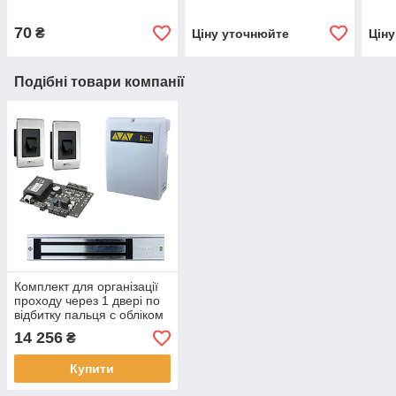
70
₴
Ціну уточнюйте
Цін
Подібні товари компанії
Комплект для організації
проходу через 1 двері по
відбитку пальця c обліком
робочого часу
14 256
₴
Купити