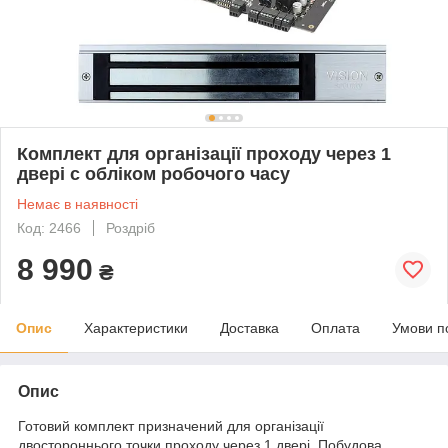
Комплект для організації проходу через 1
двері c обліком робочого часу
Немає в наявності
Код: 2466
Роздріб
8 990
₴
Опис
Характеристики
Доставка
Оплата
Умови п
Опис
Готовий комплект призначений для організації
двостороннього точки проходу через 1 двері. Побудова