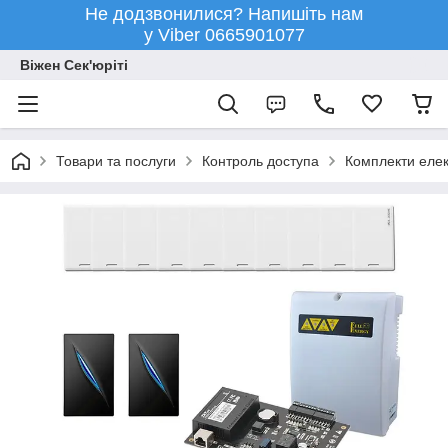
Не додзвонилися? Напишіть нам
у Viber 0665901077
Віжен Сек'юріті
Товари та послуги
Контроль доступа
Комплекти елек