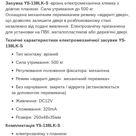
Засувка YS-138LK-S
-врізна електромеханічна клямка з
довгою планкою. Сила утримання до 500 кг.
Оснащена механічним перемикачем режиму «відкриті двері»,
що дозволяє залишити двері в розблокованому стані
незалежно від подачі живлення. Електрозачіпку призначена
для установки на ПВХ, металопластикові або дерев'яні двері.
Технічні характеристики електромеханічної засувки YS-
138LK-S
Тип монтажу: врізний
Сила утримання: 500 кг
Регулювання положення фіксатора: механічна
Режим «відкриті двері»: механічний перемикач
Без харчування: закрита / відкрита (встановлюється
за допомогою перемикача)
Живлення: DC12V
Споживання: 320mA
Розміри: 250х48х35мм
Комплектація YS-138LK-S
електрозачіпку з планкою