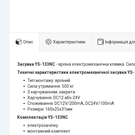
Опис
Характеристики
Інформація дл
Засувка YS-133NC
- врізна електромеханічна клямка. Сила
Технічні характеристики електромеханічної засувки YS
Тип монтажу: врізний
Сила утримання: 500 кг
З харчуванням:
закрита
Харчування: DC12 або 24V
Споживання: DC12V/200mA, DC24V/100mA
Розміри: 160х25х31мм
Комплектація YS-133NC
електрозачіпку
монтажний комплект