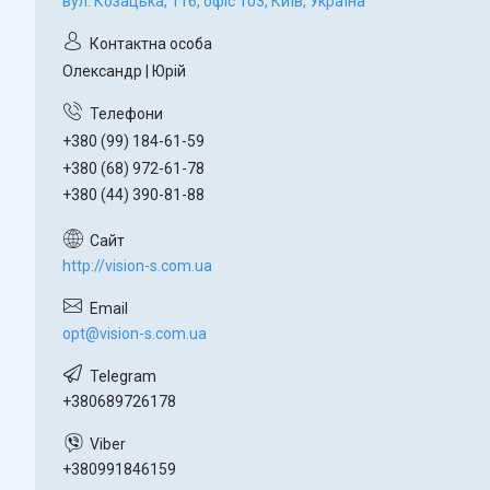
вул. Козацька, 116, офіс 103, Київ, Україна
Олександр | Юрій
+380 (99) 184-61-59
+380 (68) 972-61-78
+380 (44) 390-81-88
http://vision-s.com.ua
opt@vision-s.com.ua
+380689726178
+380991846159