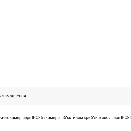
я замовлення
их камер серії IPC36 і камер з об'єктивом «риб'яче око» серії IPC81