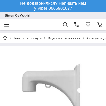
Не додзвонилися? Напишіть нам
у Viber 0665901077
Віжен Сек'юріті
Товари та послуги
Відеоспостереження
Аксесуари д