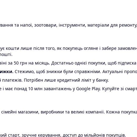
ання та напої, зоотовари, інструменти, матеріали для ремонту,
є кошти лише після того, як покупець огляне і забере замовл
пошті.
ні за 50 грн на місяць. Достатньо однієї покупки, щоб підписка
нижки.
Стежимо, щоб знижки були справжніми. Актуальні пропози
24 платежів. Потрібен лише кредитний ліміт у банку.
e і має понад 10 млн завантажень у Google Play. Купуйте зі смар
 сімейні магазини, виробники та великі компанії. Кожна покупка
ий старт, зручне керування, доступ до мільйонів покупців.