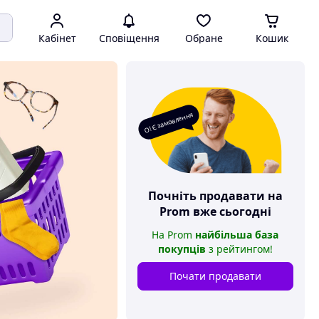
Кабінет
Сповіщення
Обране
Кошик
О! Є замовлення
Почніть продавати на
Prom
вже сьогодні
На
Prom
найбільша база
покупців
з рейтингом
!
Почати продавати