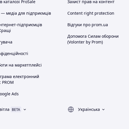
 каталозі ProSale
Захист прав на контент
 — медіа для підприємців
Content right protection
інтернет-підприємців
Відгуки про prom.ua
Кращі
Допомога Силам оборони
тувача
(Volonter by Prom)
нфіденційності
оти на маркетплейсі
ограма електронний
с PROM
oogle Ads
вітла
Українська
BETA