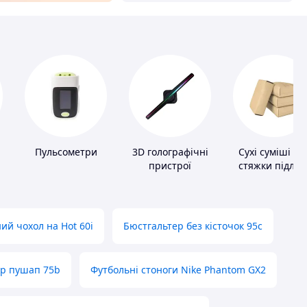
Пульсометри
3D голографічні
Сухі суміші дл
пристрої
стяжки підлог
ий чохол на Hot 60i
Бюстгальтер без кісточок 95с
ер пушап 75b
Футбольні стоноги Nike Phantom GX2