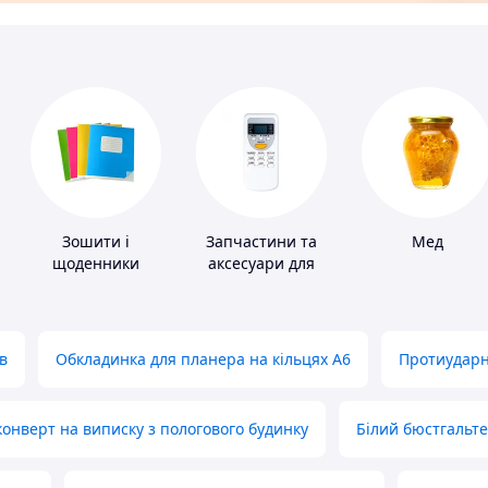
Зошити і
Запчастини та
Мед
щоденники
аксесуари для
побутових
кондиціонерів
в
Обкладинка для планера на кільцях А6
Протиударн
нверт на виписку з пологового будинку
Білий бюстгальт