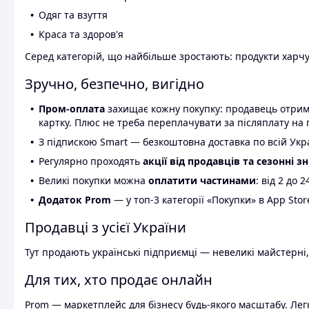
Одяг та взуття
Краса та здоров'я
Серед категорій, що найбільше зростають: продукти харчув
Зручно, безпечно, вигідно
Пром-оплата
захищає кожну покупку: продавець отриму
картку. Плюс не треба переплачувати за післяплату на 
З підпискою Smart — безкоштовна доставка по всій Украї
Регулярно проходять
акції від продавців та сезонні з
Великі покупки можна
оплатити частинами
: від 2 до 
Додаток Prom
— у топ-3 категорії «Покупки» в App Stor
Продавці з усієї України
Тут продають українські підприємці — невеликі майстерні,
Для тих, хто продає онлайн
Prom — маркетплейс для бізнесу будь-якого масштабу. Легк