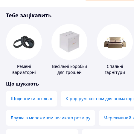
Матеріали для ремонту
Тебе зацікавить
Спорт і відпочинок
Ремені
Весільні коробки
Спальні
вариаторні
для грошей
гарнітури
Що шукають
Щоденники шкільні
K-pop румі костюм для аніматорі
Блузка з мереживом великого розміру
Мереживний ко