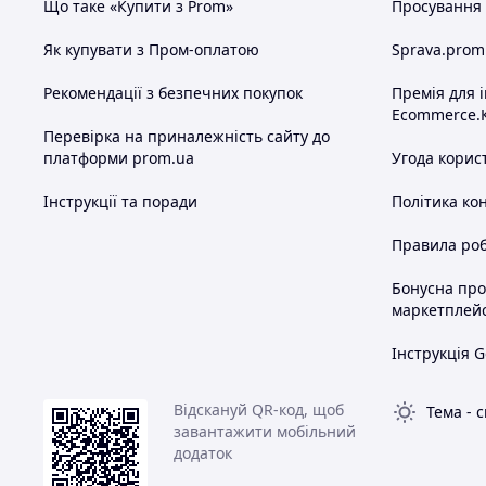
Що таке «Купити з Prom»
Просування в
Як купувати з Пром-оплатою
Sprava.prom
Рекомендації з безпечних покупок
Премія для 
Ecommerce.
Перевірка на приналежність сайту до
платформи prom.ua
Угода корис
Інструкції та поради
Політика ко
Правила роб
Бонусна пр
маркетплей
Інструкція G
Відскануй QR-код, щоб
Тема
-
с
завантажити мобільний
додаток