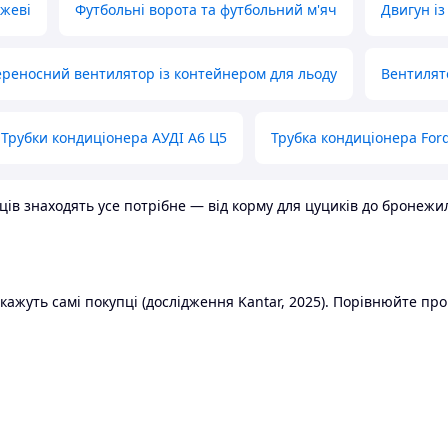
ожеві
Футбольні ворота та футбольний м'яч
Двигун із
реносний вентилятор із контейнером для льоду
Вентилят
Трубки кондиціонера АУДІ А6 Ц5
Трубка кондиціонера Ford
в знаходять усе потрібне — від корму для цуциків до бронежилет
ажуть самі покупці (дослідження Kantar, 2025). Порівнюйте пропо